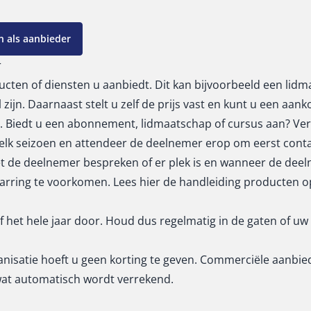
 als aanbieder
r
ducten of diensten u aanbiedt. Dit kan bijvoorbeeld een li
zijn. Daarnaast stelt u zelf de prijs vast en kunt u een aank
Biedt u een abonnement, lidmaatschap of cursus aan? Verm
lk seizoen en attendeer de deelnemer erop om eerst conta
et de deelnemer bespreken of er plek is en wanneer de dee
warring te voorkomen. Lees hier de
handleiding
producten op
f het hele jaar door. Houd dus regelmatig in de gaten of u
anisatie hoeft u geen korting te geven. Commerciële aanbie
wat automatisch wordt verrekend.