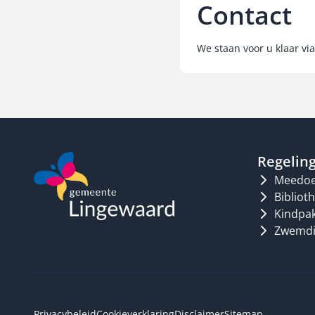
Contact
We staan voor u klaar v
Regelin
Meedoe
Biblio
Kindpa
Zwemdi
Privacybeleid
Cookieverklaring
Disclaimer
Sitemap