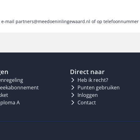
ia e-mail partners@meedoeninlingewaard.nl of op telefoonnummer 
gen
Direct naar
nregeling
Heb ik recht?
theekabonnement
Punten gebruiken
kket
Inloggen
ploma A
Contact