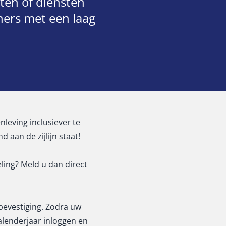
ten of diensten
ners met een laag
leving inclusiever te
aan de zijlijn staat!
ling? Meld u dan direct
bevestiging. Zodra uw
alenderjaar inloggen en