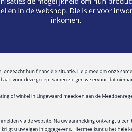
nisaties de mogelijkheid om hun produc
tellen in de webshop. Die is er voor inwo
inkomen.
 ongeacht hun financiële situatie. Help mee om onze samen
aan voor deze groep. Samen zorgen we ervoor dat niemand 
ichting of winkel in Lingewaard meedoen aan de Meedoenrege
nmelden via de website. Na uw aanmelding ontvangt u een 
krijgt u uw eigen inloggegevens. Hiermee kunt u het hele k