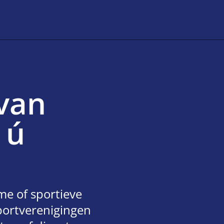
van
 ú
e of sportieve
sportverenigingen