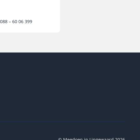
088 – 60 06 399
© Meedoen in Lingewaard 2026